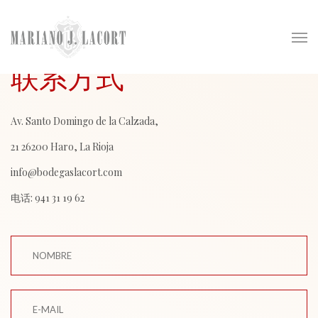
联系方式
Av. Santo Domingo de la Calzada,
21 26200 Haro, La Rioja
info@bodegaslacort.com
电话: 941 31 19 62